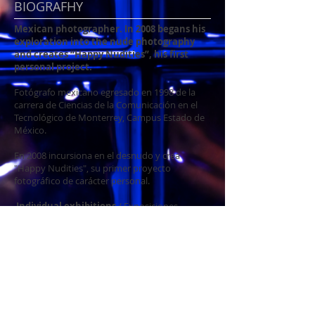
BIOGRAFHY
Mexican photographer. In 2008 begans his
exploration into the nude photography
and creates “Happy Nudities”, his first
personal project.
Fotógrafo mexicano egresado en 1998 de la
carrera de Ciencias de la Comunicación en el
Tecnológico de Monterrey, Campus Estado de
México.
En 2008 incursiona en el desnudo y crea
"Happy Nudities", su primer proyecto
fotográfico de carácter personal.
Individual exhibitions
/ Exposiciones
Individuales:
Sep-Oct 2009 México City.
Galería Tonalli del Centro Cultural Ollin Yoliztli.
Nov-Dic 2009 México City.
Galería “La Malquerida”
May-Jul 2010 Toluca.